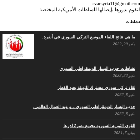
czarsyria11@gmail.com
لتقوم بدورها بإيصالها للسلطات الأمريكية المختصة
في الذكرى السنوية لرحيل الرفيق منصور أتاسي أبو مطيع رحمه الله. –
عبد الله حاج محمد
نشاطات
ديسمبر 6, 2020
ما هي نتائج اللقاء الموسع التركي السوري في أنقرة.
لروحك المحبة والسلام أبا مطيع لن ننساك – خالد
الحموري
مايو 29, 2022
ديسمبر 6, 2020
نشاطات حزب اليسار الديمقراطي السوري
مايو 23, 2022
لقاء تركي سوري مشترك للتهنئة بعيد الفطر
مايو 8, 2022
حزب اليسار الديمقراطي السوري…و عيد العمال العالمي.
مايو 8, 2022
القوى الثورية السورية تجتمع نصرةً لدرعا
يوليو 7, 2021