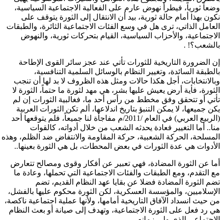
وضعاً ثورياً، فيطرأ نهوض عارم على الفعالية الاجتماعية السياسية،
نكون بهذا أمام حالة ثورية، بيد أن الانتقال إلى الثورة يتوقف على
العامل الذاتي، ترى هل في وسع الفئات الاجتماعية الثائرة، والطبقات
الاجتماعية، والأحزاب السياسية، القيام بتحركات ثورية، والنهوض
بالشعب؟! .
إن الضرورة التاريخية للثورات تأتي عند عجز سائر القوى الإطاحة
بالطبقة السائدة، وتغيير النظام بالوسائل السلمية التنافسية،
وبالانتخابات، أجل هكذا حالات ومثل هذه الظروف لا بد لها أن تنجب
الثورة، فأية أرض يعيش عليها بشر، هي مهد لثورة ما حتماً، الثورة لا
تأتي أو تتحقق وفق مخطط من رأس أحد ما، فغالبية الثورات إن لم
يكن جميعها، لا يمكن التنبؤ بتاريخ اندلاعها، ألم تكن الثورات العربية
(الربيع العربي) في العام /2011/م مفاجأة لنا جميعاً، فلم يتوقعها أحد
منا.. أما التغيير فعادة يحدثه الشعب من خلال أدواته، كالقوات
المسلحة، الحركة الشعبية، حركة المقاومة والانتفاض ضد الظلم، وهذه
الأدوات هي عدة الثورات في بعض المحطات، بل هي الثورة بعينها..
أما عن الثورة المضادة، فهي تعبير عن أفكار وقوى ومصالح تتعارض
مع التقدم، ومع الطبقات والفئات الاجتماعية التي تحملها، وعادة ما
تضم الثورة المضادة فضلا عن بقايا عهد النظام القديم، تضم
الإسلاميين، والمؤسسة العسكرية، لكن الثورة محكوم عليها بالفشل،
من حيث انسداد الآفاق التاريخية أمامها، ولأنها عملية اجتماعية ناكصة،
هي رد فعل على الثورة الاجتماعية، وتهدف إلى صيانة أو بعث النظام
الاجتماعي الذي ولى زمانه.