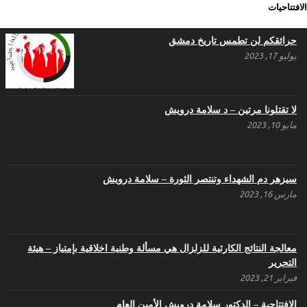
الافتتاحيات
حرائقكم لن تطمس تاريخ دمشق
يوليو 17, 2023
لا تقتلونا مرتين – د سلامة درويش
مايو 10, 2023
سيزهر دم الشهداء وتنتصر الثورة – سلامة درويش
مارس 16, 2023
معالجة النتائج الكارثية للزلزال هي مسألة وطنية اخلاقية بإمتياز – هيئة
التحرير
فبراير 21, 2023
الافتتاحية – الدكتور سلامة درويش الأمين العام