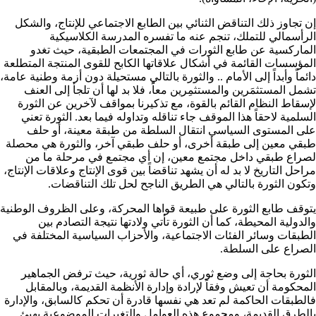
إن تجاوز ذلك التناقض الثنائي بين الطابع الاجتماعي للإنتاج، والشكل
الرأسمالي للتملك، تنجم عنه ما تفسره المدرسة الكلاسيكية
الماركسية عن طابع الثورات في المجتمعات الطبقية، حيث تغدو
المؤسسات القائمة في أشكال علاقاتها الكابح للقوى المنتجة المتطلعة
دائماً وأبداً إلى الأمام .. والثورة بالتالي مستحيلة دون أزمة وطنية عامة،
تشمل المستثمَرين والمستثمِرين معاً، فلا بد لها أن تلجأ إلى العنف
لإسقاط النظام القائم بالقوة، مع تذكيرنا بمواقف لآخرين عن الثورة
السلمية لاحقاً هذا الموقف جاء تناقله وتداوله فيما بعد. الثورة تعني
على المستوى السياسي انتقال السلطة من طبقة معينة، أو حلف
طبقي معين إلى طبقة أخرى، أو حلف طبقي آخر، والثورة هي محصلة
لصراع طبقي داخل مجتمع معين، إن أي مجتمع في مرحلة ما من
مراحل التاريخ لا بد له أن يشهد تناقضاً بين قوى الإنتاج وعلاقات الإنتاج،
وتكون الثورة بالتالي هي الطريق الناجح لحل تلك التناقضات.
يتوقف طابع الثورة على طبيعة قواها المحركة، وعلى الظروف الوطنية
والدولية المحيطة، كما أن الثورة تأتي ولادتها نتيجة التصادم بين
الطبقات وسائر الفئات الاجتماعية، والأحزاب السياسية المختلفة في
الصراع على السلطة.
الثورة بحاجة إلى وضع ثوري، أي حالة ثورية، حيث ترفض الجماهير
المحكومة أن تعيش وفقاً لإرادة وإدارة الأنظمة القديمة، وبالمقابل
فالطبقات الحاكمة لم تعد هي نفسها قادرة أن تحكم كالسابق، والإدارة
بالطرق القديمة، ومجموع هذه العوامل والتغيرات الموضوعية يهيئ