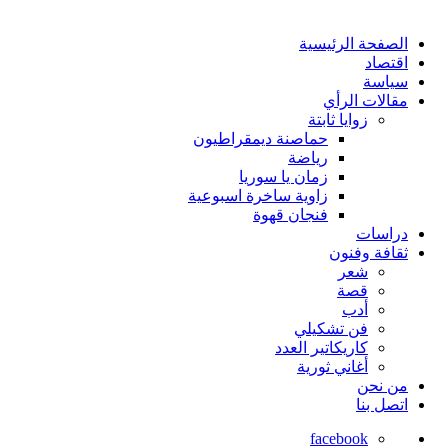
الصفحة الرئيسية
اقتصاد
سياسة
مقالات الرأي
زوايا ثابتة
حماصنة ديمقراطيون
رياضة
زمان يا سوريا
زاوية ساخرة اسبوعية
فنجان قهوة
دراسات
ثقافة وفنون
شعر
قصة
أدب
فن تشكيلي
كاريكاتير العدد
أغاني ثورية
من نحن
اتصل بنا
facebook