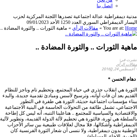
اتصل بنا
مدنية ديمقراطية عدالة اجتماعية تصدرها اللجنة المركزية لحزب
اليسار الديمقراطي السوري العدد 1250 الأحد 09/01/2023
Home
You are at:
»
مقالات الرأي
»
ماهية الثورات .. والثورة المضادة ..
ماهية الثورات .. والثورة المضادة ..
نشرت في:
مقالات الرأي
-
أغسطس 24, 2016
0
دهام الحسن *
الثورة هي انقلاب جذري في حياة المجتمع، وتحطيم تام وناجز للنظام
القديم بعد أن فات أوانه، وترسيخ لأسس ومبادئ تقدمية جديدة، والبدء
ببناء مؤسسات اجتماعية حديثة، الثورة هي طفرة في التطور
الاجتماعي، تشمل طائفة من التحولات الحاسمة في البنية الاجتماعية
والاقتصادية والسياسية للمجتمع .. هناعلينا التنبه، أنه ليس كل إطاحة
بالسلطة هي ثورة، فالثورة هي تحطيم لآلة الدولة القديمة، وتطوير لآلية
الديمقراطية وأشكالها، فلا مجال لعلاقات طبيعية بين سائر الأحزاب
الوطنية بدون ديمقراطية، ولا ننسى أن شعار الثورة الفرنسية كان
(الحرية، الإخاء، المساواة).