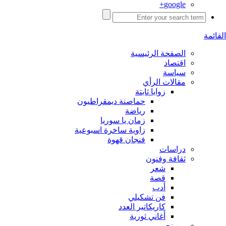
google+
القائمة
الصفحة الرئيسية
اقتصاد
سياسة
مقالات الرأي
زوايا ثابتة
حماصنة ديمقراطيون
رياضة
زمان يا سوريا
زاوية ساخرة اسبوعية
فنجان قهوة
دراسات
ثقافة وفنون
شعر
قصة
أدب
فن تشكيلي
كاريكاتير العدد
أغاني ثورية
من نحن