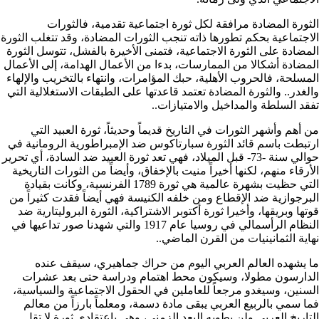
الثورة المضادة مرافقة لكل ثورة اجتماعية تقدمية، فالثورات
الاجتماعية بحكم تطورها ذاته تنجب الثورات المضادة، وقد تتغلب الثورة
المضادة على الثورة الاجتماعية، فتمنى الأخيرة بالفشل، تتوسل الثورة
المضادة أشكالا من الممارسات، بدءا من الأعمال الهدامة، إلى الأعمال
المسلحة، فالحروب الأهلية، حبك المؤامرات، وانتهاء بالتخريب والإلهاء
والغدر.. والثورة المضادة تعتمد قاعدتها على الطبقات الاستغلالية التي
تفقد السلطة والمداخيل والامتيازات..
من أهم وأشهر الثورات في التاريخ قديماً وحديثاً، ثورة العبيد التي
ارتبطت باسم قائد الثورة سبارتاكوس ضد الإمبراطورية الرومانية في
حوالي سنة -73- قبل الميلاد، فهي تعد ثورة العبيد ضد السادة، أي تحرير
الأرقاء منهم، لكنها أخيراً منيت بالإخفاق، وأيضاً من الثورات التاريخية
التي حظيت بشهرة عالمية هي ثورة 1789 الفرنسية، وكانت بقيادة
البرجوازية ضد الإقطاع ومن خلفه الكنيسة فهي أيضاً فقدت كثيراً من
قوتها وبريقها، وأخيرا ثورة أكتوبر الاشتراكية، الثورة البروليتارية ضد
النظام الرأسمالي في روسيا عام 1917 والتي شهدنا صور تداعيها في
نهاية الثمانينيات من القرن الماضي..
ما يشهده العالم العربي اليوم من حراك جماهيري، سيقف عنده
الدارسون مطولا، وسيكون محط اهتمام ودراسة حتى بعد عشرات
السنين، وسيغدو مرجعاً للعاملين في الحقول الاجتماعية والسياسية،
فما سمي بالربيع العربي يبقى مادة دسمة، ومعلماً بارزاً من معالم
التاريخ العربي ولن يطويه البعد الزمني، وهي باعتقادي ثورة لا تقل