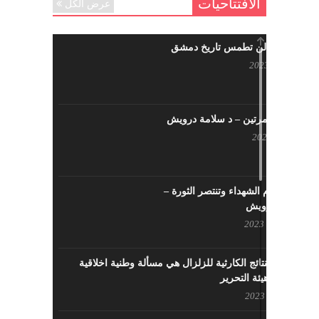
الافتتاحيات
عرض الكل
حرائقكم لن تطمس تاريخ دمشق
يوليو 17, 2023
لا تقتلونا مرتين – د سلامة درويش
مايو 10, 2023
سيزهر دم الشهداء وتنتصر الثورة –
سلامة درويش
مارس 16, 2023
معالجة النتائج الكارثية للزلزال هي مسألة وطنية اخلاقية
بإمتياز – هيئة التحرير
فبراير 21, 2023