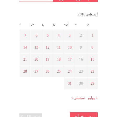
اليسار
مايو 15, 2021
أغسطس 2016
ن
ث
أرب
خ
ج
س
د
أسبوع ثقافي في ذكرى الاستقلال
أبريل 16, 2021
2
7
6
5
4
3
1
9
14
13
12
11
10
8
ما هي حقيقة مشاركة السويداء في
الثورة السورية ؟
16
21
20
19
18
17
15
أبريل 12, 2021
23
28
27
26
25
24
22
هل شاركت طرطوس والسلمية وحلب
30
31
29
في الثورة السورية ؟
مارس 29, 2021
« يوليو
سبتمبر »
يوم مختلف
عرض الكل