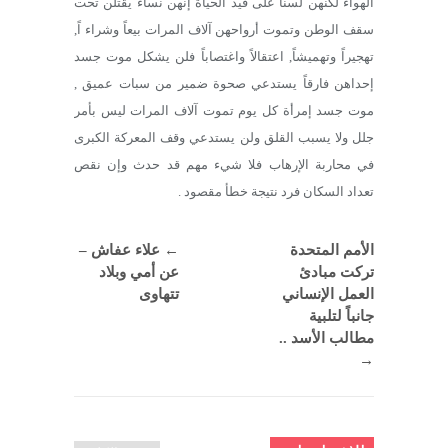
الهواء لكنهن لسنا على قيد الحياة إنهن نساء يقتلن تحت
سقف الوطن وتموت أرواحهن آلاف المرات بيعاً وشراء اً,
تهجيراً وتهميشاً, اعتقالاً واغتصاباً فلن يشكل موت جسد
إحداهن فارقاً يستدعي صحوة ضمير من سبات عميق ,
موت جسد إمرأة كل يوم تموت آلاف المرات ليس بأمر
جلل ولا يسبب القلق ولن يستدعي وقف المعركة الكبرى
في محاربة الإرهاب فلا شيء مهم قد حدث وإن نقص
تعداد السكان فرد نتيجة خطأ مقصود .
الأمم المتحدة
←
علاء عفاش –
تركت مبادئ
عن أمي وبلاد
العمل الإنساني
تتهاوى
جانباً لتلبية
مطالب الأسد ..
→