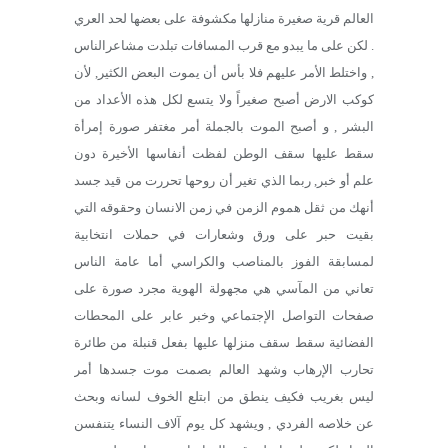
العالم قرية صغيرة منازلها مكشوفة على بعضها لحد العري
. لكن على ما يبدو مع قرب المسافات تبلدت مشاعرالناس
, واختلط الأمر عليهم فلا بأس أن يموت البعض الكثير, لأن
كوكب الارض أصبح صغيراً ولا يتسع لكل هذه الأعداد من
البشر , و أصبح الموت بالجملة أمر مغتفر صورة إمرأة
سقط عليها سقف الوطن لفظت أنفاسها الأخيرة دون
علم أو خبر, ربما الذي تغير أن روحها تحررت من قيد جسد
أنهك من ثقل هموم الزمن في زمن الانسان وحقوقه التي
بقيت حبر على ورق وشعارات في حملات انتخابية
لمسابقة الفوز بالمناصب والكراسي أما عامة الناس
تعاني من المآسي هي مجهولة الهوية مجرد صورة على
صفحات التواصل الإجتماعي وخبر عابر على المحطات
الفضائية سقط سقف منزلها عليها بفعل قنبلة من طائرة
تحارب الإرهاب وشهد العالم بصمت موت جسدها أمر
ليس بغريب فكيف ينطق من ابتلع الخوف لسانه وبحث
عن خلاصه الفردي , ويشهد كل يوم آلاف النساء يتنفسن