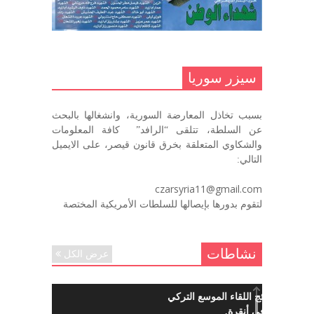
ديسمبر 9, 2020
.منصورالاتاسي.( البوصلة في زمن
الضياع )
سيزر سوريا
ديسمبر 7, 2020
بسبب تخاذل المعارضة السورية، وانشغالها بالبحث
في الذكرى السنوية لرحيل الرفيق منصور أتاسي أبو مطيع
عن السلطة، تتلقى “الرافد” كافة المعلومات
رحمه الله. – عبد الله حاج محمد
والشكاوي المتعلقة بخرق قانون قيصر، على الايميل
ديسمبر 6, 2020
التالي:
لروحك المحبة والسلام أبا مطيع لن
czarsyria11@gmail.com
ننساك – خالد الحموري
لتقوم بدورها بإيصالها للسلطات الأمريكية المختصة
ديسمبر 6, 2020
نشاطات
عرض الكل
ما هي نتائج اللقاء الموسع التركي
السوري في أنقرة.