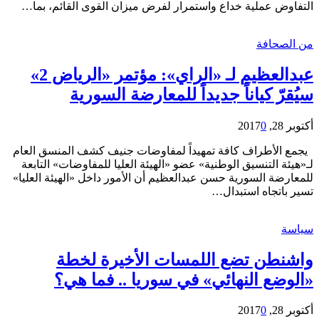
التفاوض عملية خداع واستمرار لفرض ميزان القوى القائم، بما…
من الصحافة
عبدالعظيم لـ «الراي»: مؤتمر «الرياض 2»
سيُقرّ كياناً جديداً للمعارضة السورية
أكتوبر 28, 2017
0
يجمع الأطراف كافة تمهيداً لمفاوضات جنيف كشف المنسق العام
لـ«هيئة التنسيق الوطنية» عضو «الهيئة العليا للمفاوضات» التابعة
للمعارضة السورية حسن عبدالعظيم أن الأمور داخل «الهيئة العليا»
تسير باتجاه استبدال…
سياسة
واشنطن تضع اللمسات الأخيرة لخطة
«الوضع النهائي» في سوريا .. فما هي؟
أكتوبر 28, 2017
0