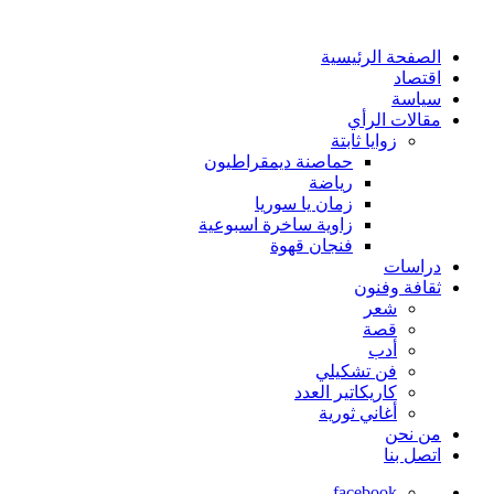
الصفحة الرئيسية
اقتصاد
سياسة
مقالات الرأي
زوايا ثابتة
حماصنة ديمقراطيون
رياضة
زمان يا سوريا
زاوية ساخرة اسبوعية
فنجان قهوة
دراسات
ثقافة وفنون
شعر
قصة
أدب
فن تشكيلي
كاريكاتير العدد
أغاني ثورية
من نحن
اتصل بنا
facebook