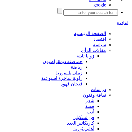
google+
القائمة
الصفحة الرئيسية
اقتصاد
سياسة
مقالات الرأي
زوايا ثابتة
حماصنة ديمقراطيون
رياضة
زمان يا سوريا
زاوية ساخرة اسبوعية
فنجان قهوة
دراسات
ثقافة وفنون
شعر
قصة
أدب
فن تشكيلي
كاريكاتير العدد
أغاني ثورية