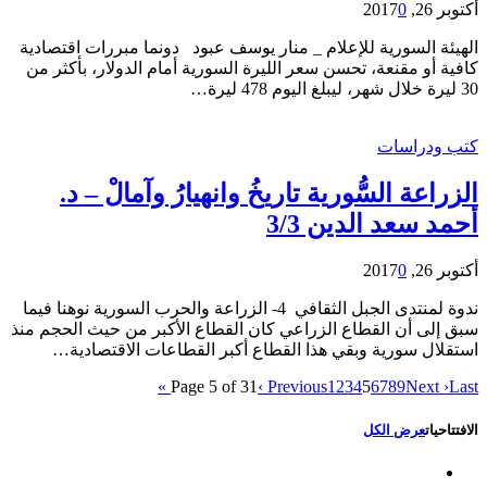
أكتوبر 26, 2017
0
الهيئة السورية للإعلام _ منار يوسف عبود دونما مبررات اقتصادية
كافية أو مقنعة، تحسن سعر الليرة السورية أمام الدولار، بأكثر من
30 ليرة خلال شهر، ليبلغ اليوم 478 ليرة…
كتب ودراسات
الزراعة السُّورية تاريخُ وانهيارُ وآمالْ – د.
أحمد سعد الدين 3/3
أكتوبر 26, 2017
0
ندوة لمنتدى الجبل الثقافي 4- الزراعة والحرب السورية نوهنا فيما
سبق إلى أن القطاع الزراعي كان القطاع الأكبر من حيث الحجم منذ
استقلال سورية وبقي هذا القطاع أكبر القطاعات الاقتصادية…
Page 5 of 31
‹ Previous
1
2
3
4
5
6
7
8
9
Next ›
Last »
الافتتاحيات
عرض الكل