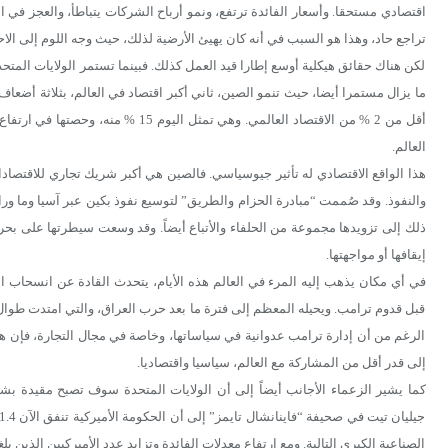
اقتصادي مستحقا. وأسعار الفائدة ترتفع، ونمو أرباح الشركات يتباطأ، والعجز في 
تراجع حاد، وهذا هو السبب في أنه كان يهيئ الأرضية لذلك، حيث وجه اللوم إلى الاح
لكن هناك حقائق هيكلية أوسع إطارا قيد العمل كذلك. فبينما تستمر الولايات المتح
ما يزال مستمرا أيضا، حيث تنمو الصين، ثاني أكبر اقتصاد في العالم، بثلاثة أضعاف
العالم.
هذا الواقع الاقتصادي له تأثير جيوسياسي. فالصين هي أكبر شريك تجاري للاقتصادات ا
والنفوذ. وقد صُممت “مبادرة الحزام والطريق” لتوسيع نفوذ بكين عبر آسيا وما ورا
ذلك إلى تزويدها مجموعة من الحلفاء والأتباع أيضاً. وقد وسعت سيطرتها على بحر 
إيقافها أو مواجهتها.
في أي مكان يذهب إليه المرء في العالم هذه الأيام، يتحدث القادة عن انسحاب ال
قبل قدوم ترامب. ويحيله المعظم إلى فترة ما بعد حرب العراق، والتي امتدت طوال 
الرغم من أن إدارة ترامب عدوانية في سياساتها، وخاصة في مجال التجارة، فإن ه
إلى قدر أقل من المشاركة مع العالم، سياسيا واقتصاديا.
كما يشير الزعماء الأجانب أيضاً إلى أن الولايات المتحدة سوف تصبح مقيدة بش
الصناعية الكبرى التالية. ومع ارتفاع معدلات الفائدة وتزايد عدد الأميركيين الذين 