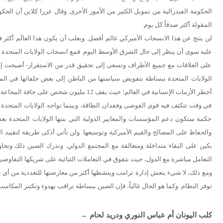
الحكومة الفيدرالية من تمويل الكثير من الأمور الأخرى. وقال عزرا كلاين أن الح
المقولة أكثر صدقاً كل يوم.
لن ينتج عن هذا الانسحاب الأميركي عالم أفضل. ويغلب أن يكون هذا العالَم أكث
عليه سوى أن ينظر إلى حال الشرق الأوسط اليوم. فمع انسحاب الولايات المتحدة 
على العلاقات مع جميع الأطراف وتسعى إلى تحقيق قدر من الاستقرار- أصبحت إيرا
الولايات المتحدة ببساطة بتفويض سياستها من الباطن إلى بعض حلفائها في 
أخطر الأزمات الإنسانية في العالم؛ حيث يقف 12 مليون شخص على حافة المجاعة.
في وقت تتكثف فيه قوى الفوضى وفقدان الطاقة، وبينما تواجه الولايات المتحدة قيود
حكمة ستكون دعم المؤسسات والمعايير الدولية التي بنتها الولايات المتحدة بعد 
والحفاظ على المصالح والقيم الأميركية وتوسيعها. ولن تأتي أذكى طريقة لتقييد
بكين على البقاء متداخلة ومتعالقة مع المجتمع الدولي. وتدرك الصين ذلك وتح
التعامل مباشرة مع الدول، حيث تتفوق في التعاملات الثنائية على شريكها التفاوضي
ومع ذلك، لا شيء ينعش إدارة ترامب وينشطها أكثر من معارضتها للتعددية من أي نو
توفر النظام. وكما هو الحال غالباً، فإن الصين ببساطة تراقب بهدوء وتكتنز المكاسب
كلب اليونان أم عباس النوري ودريد لحام
→