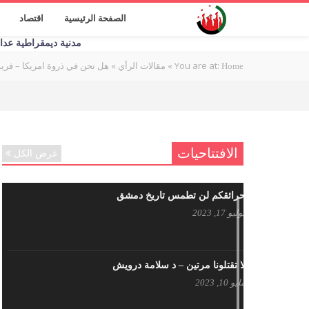
الصفحة الرئيسية
اقتصاد
مدنية ديمقراطية عدالة اج
You are at:
»
»
هل نحن في ذروة امريكا – فريد
Home
مقالات الرأي
الافتتاحيات
عرض الكل
حرائقكم لن تطمس تاريخ دمشق
يوليو 17, 2023
لا تقتلونا مرتين – د سلامة درويش
مايو 10, 2023