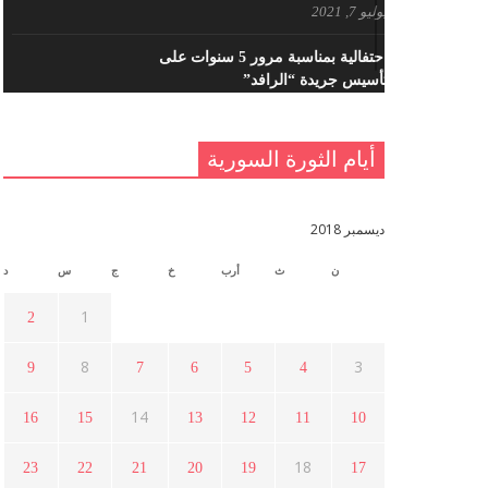
يوليو 7, 2021
احتفالية بمناسبة مرور 5 سنوات على
تأسيس جريدة “الرافد”
مايو 23, 2021
أيام الثورة السورية
القدس والربيع العربي في ندوة لحزب
اليسار
مايو 15, 2021
ديسمبر 2018
ن
ث
أرب
خ
ج
س
د
أسبوع ثقافي في ذكرى الاستقلال
أبريل 16, 2021
1
2
8
3
9
7
6
5
4
ما هي حقيقة مشاركة السويداء في
الثورة السورية ؟
14
16
15
13
12
11
10
أبريل 12, 2021
18
23
22
21
20
19
17