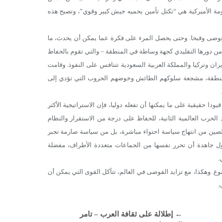
كومة الأميركية هي “تكتل تأمين يحميه جيش كبير وقوي”، وتصبح هذه
ر فوضى وقبحا. وحتى يحصل المرء على فكرة عما يمكن أن يحدث، ما
من دورها التقليدي كجهة وساطة في المنطقة – والتي تقوم بالحفاظ
ن وتركيا والمملكة العربية السعودية تتنافس على النفوذ. وقامت
المنطقة، مشجعة سلوكهم الطائش وخوضهم الحروب التي تؤدي إلى
ا حقيقية على ما يمكنها أن تفعله دوليا، فإن الاستراتيجية الأكثر
الحرب العالمية الثانية، للحفاظ على درجة من الاستقرار والنظام
 الصين من انتهاج سياسة احتواء مباشرة، بل من سياسة صارمة تجبر
اول جاهدة أن تحرر نفسها من الجماعات متعددة الأطراف، مفضلة
.
ع. وهكذا، مع تزايد الفوضى في العالم، تتآكل القوى التي يمكن أن
.
←
إطلالة على ثقافة العرب – تامر