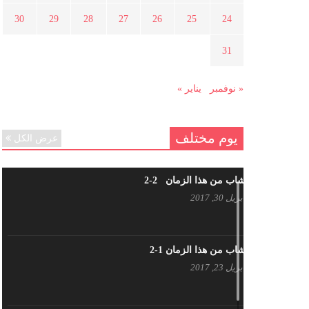
هل شاركت طرطوس والسلمية وحلب
30
29
28
27
26
25
24
في الثورة السورية ؟
مارس 29, 2021
31
« نوفمبر
يناير »
يوم مختلف
عرض الكل
شاب من هذا الزمان 2-2
أبريل 30, 2017
شاب من هذا الزمان 1-2
أبريل 23, 2017