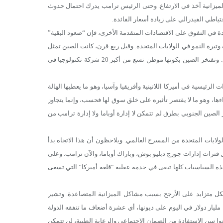
الميزانية آخذ في الارتفاع. وحتى الرئيس ترامب يدرك احتمال حدوث
تياطي الفيدرالي على زيادة أسعار الفائدة.
دة في التفوق على الاقتصادات المتقدمة الأخرى، فإن “صعود البقية”
 وتيرة النمو في الولايات المتحدة. وقبل ربع قرن، كانت الصين تمثل
أقل من 2 % من الاقتصاد العالمي. وهي تمثل اليوم 15 % منه، وحصتها في ارتفاع. وتفتخر الصين بكونها موطن تسع من أكبر 20 شركة تكنولوجيا في
لرئيسية في أميركا اللاتينية وأفريقيا وآسيا، وهو ما يعطيها الهالة
ءها، وهو ما لا يقتصر تأثيره على خلق سوق لها فحسب، وإنما يتجاوز
الصين الجنوبي بطرق لم تتمكن لا إدارة أوباما ولا إدارة ترامب من
ولايات المتحدة من المسرح العالمي. ويلاحظون أن هذا الاتجاه بدأ
فترات إدارات جورج دبليو بوش، وباراك أوباما، والآن ترامب. وعلى
ذه السياسيات كلها تبقى في خدمة عقلية “قلعة أميركا” التي تسعى
كل متزايد على الأرجح بسبب مشاكل الميزانية المتصاعدة. وتشير
جيليان تيت في صحيفة “فاينانشال تايمز” إلى أن الحكومة الأميركية تنفق الآن 1.4 مليار دولار في اليوم على ديونها، أي عشرة أضعاف ما تنفقه الدولة
بلغوا سن الاستفادة من الضمان الاجتماعي والرعاية الطبية، لن تتمكن