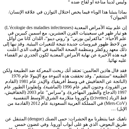
وليس لدينا مناعة أو لقاح ضده “
بماذا ينبئنا هذا الوباء فيما يخص اختلال التوازن في علاقة الإنسان/
الحيوان؟
إن علم بيئة الأمراض المعدية (L’écologie des maladies infectieuses)
هو تيار ظهر في سبعينيات القرن العشرين، مع اسمين كبيرين في
علم الأحياء: “ماكفرلين بورني” و”روني ديبو”، اللذان كانا من أوائل
من لاحظ ظهور فيروسات جديدة نتيجة للتغيرات البيئية. وقد نبها إلى
ذلك معهد روكفلر ومنظمة الصحة العالمية في الوقت الذي أعلنت
فيه هذه الأخيرة عن نهاية الأمراض المعدية لكون الجدري تم القضاء
عليه نهائيا.
فقد قال هاذين العالمين: تعتقد أنك ربحت المعركة ضد الطبيعة ولكن
الطبيعة “ستنتقم”. وقد تحققت هذه النبوءة مع الإيبولا عام 1976
(الناتجة عن الخفافيش في وسط أفريقيا)، والإيدز عام 1981 (القادم
من القرود)، وجنون البقر عام 1996 (الماشية)، وإنفلونزا الطيور عام
1997 (الدجاج والطيور المهاجرة)، و”سراس” عام 2003 (الخفافيش،
قط الزباد [civettes]) وكورونا متلازمة الشرق الأوسط التنفسية
(Mers-CoV) في المملكة العربية السعودية عام 2012 (القادمة من
الإبل) …
ناهيك عما ينتظرنا مع الحشرات: حمى الضنك (dengue) المتنقل عن
طريق البعوض، الذي هو على أبواب أوروبا. وفي غضون خمس