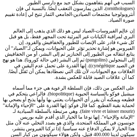
السبب في أنهم يتفاهمون بشكل جيد مع دارسي الطيور
(ornithologues)، الذين يمارسون التعقب أيضًا. بالنسبة لي فإن
أنثروبولوجيا مجتمعات الصيادين-الجامعي الثمار تتيح لي إعادة تقييم
صورة الصياد.
إن عالِم الفيروسات-الصياد ليس هو ذلك الذي يذهب إلى العالم
البري لمراقبة الكيانات غير المرئية تحت المجهر فقط، بل هو قبل
كل شيء قادر على الإنصات للطيور والخفافيش والقرود. إن
الفيروس هو إشارة تحذير تؤثر على الحيوانات، ويمكن لـ”الصياد” أن
يتابع انتقاله من الطيور إلى الخنازير ثم إلى البشر، أو من الخفافيش
إلى البنجولين (pangolins) ثم إلى البشر (في حالة كورونا). هذا هو نهج
فن الصيد cynégétique)). إنها القدرة على تحمل عدم اليقين في
العلاقات مع الحيوانات، لأن تلك التي نصطادها يمكن أن تَقتُل أيضًا.
كما أن علاقات الصيد قابلة للعكس بشدة.
على العكس من ذلك، فإن السلطة الرعوية هي جزء مما أسماه
ميشيل فوكو بالسياسة الحيوية (biopolitique). فالراعي يتحكم في
قطيعه ويمكنه أن يقرر أي الحيوانات يعتني بها وأيها يذبح أو يضحي بها
لحماية بقية القطيع. كما قال فوكو: إنها القدرة على “الإحياء والإماتة”
(faire vivre et laisser mourir). وهي مرتبطة بالسلطة السيادية لـ
“الإماتة والإحياء”. إنها نوعا ما الخيار الذي أقدم عليه بوريس
جونسون في المملكة المتحدة، والذي هو بصدد التخلي عنه لأن مثل
هذا الخيار لا يمكن الدفاع عنه سياسيا: إذا تركنا الفيروس ينتشر،
سيكون لدينا 400.000 قتيل، ولكن هؤلاء سيكونون من كبار السن