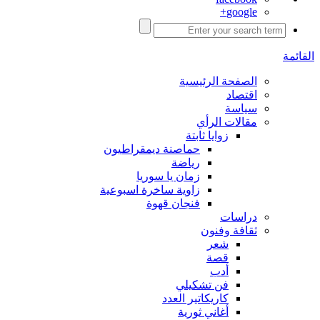
google+
القائمة
الصفحة الرئيسية
اقتصاد
سياسة
مقالات الرأي
زوايا ثابتة
حماصنة ديمقراطيون
رياضة
زمان يا سوريا
زاوية ساخرة اسبوعية
فنجان قهوة
دراسات
ثقافة وفنون
شعر
قصة
أدب
فن تشكيلي
كاريكاتير العدد
أغاني ثورية