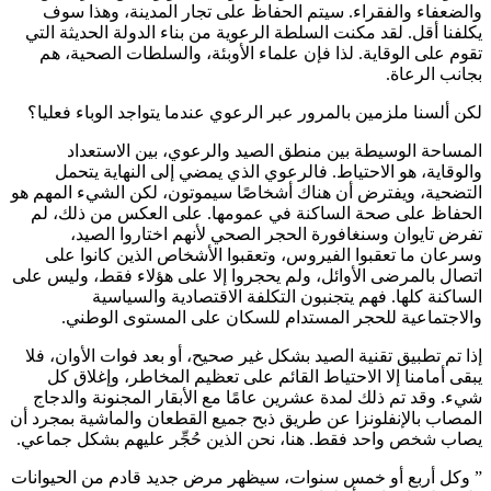
والضعفاء والفقراء. سيتم الحفاظ على تجار المدينة، وهذا سوف
يكلفنا أقل. لقد مكنت السلطة الرعوية من بناء الدولة الحديثة التي
تقوم على الوقاية. لذا فإن علماء الأوبئة، والسلطات الصحية، هم
بجانب الرعاة.
لكن ألسنا ملزمين بالمرور عبر الرعوي عندما يتواجد الوباء فعليا؟
المساحة الوسيطة بين منطق الصيد والرعوي، بين الاستعداد
والوقاية، هو الاحتياط. فالرعوي الذي يمضي إلى النهاية يتحمل
التضحية، ويفترض أن هناك أشخاصًا سيموتون، لكن الشيء المهم هو
الحفاظ على صحة الساكنة في عمومها. على العكس من ذلك، لم
تفرض تايوان وسنغافورة الحجر الصحي لأنهم اختاروا الصيد،
وسرعان ما تعقبوا الفيروس، وتعقبوا الأشخاص الذين كانوا على
اتصال بالمرضى الأوائل، ولم يحجروا إلا على هؤلاء فقط، وليس على
الساكنة كلها. فهم يتجنبون التكلفة الاقتصادية والسياسية
والاجتماعية للحجر المستدام للسكان على المستوى الوطني.
إذا تم تطبيق تقنية الصيد بشكل غير صحيح، أو بعد فوات الأوان، فلا
يبقى أمامنا إلا الاحتياط القائم على تعظيم المخاطر، وإغلاق كل
شيء. وقد تم ذلك لمدة عشرين عامًا مع الأبقار المجنونة والدجاج
المصاب بالإنفلونزا عن طريق ذبح جميع القطعان والماشية بمجرد أن
يصاب شخص واحد فقط. هنا، نحن الذين حُجِّر عليهم بشكل جماعي.
” وكل أربع أو خمس سنوات، سيظهر مرض جديد قادم من الحيوانات