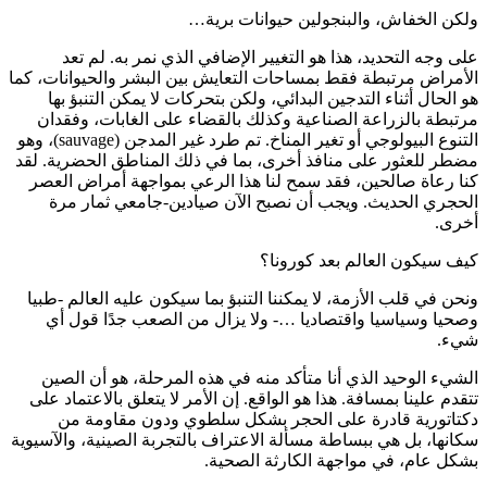
ولكن الخفاش، والبنجولين حيوانات برية…
على وجه التحديد، هذا هو التغيير الإضافي الذي نمر به. لم تعد
الأمراض مرتبطة فقط بمساحات التعايش بين البشر والحيوانات، كما
هو الحال أثناء التدجين البدائي، ولكن بتحركات لا يمكن التنبؤ بها
مرتبطة بالزراعة الصناعية وكذلك بالقضاء على الغابات، وفقدان
التنوع البيولوجي أو تغير المناخ. تم طرد غير المدجن (sauvage)، وهو
مضطر للعثور على منافذ أخرى، بما في ذلك المناطق الحضرية. لقد
كنا رعاة صالحين، فقد سمح لنا هذا الرعي بمواجهة أمراض العصر
الحجري الحديث. ويجب أن نصبح الآن صيادين-جامعي ثمار مرة
أخرى.
كيف سيكون العالم بعد كورونا؟
ونحن في قلب الأزمة، لا يمكننا التنبؤ بما سيكون عليه العالم -طبيا
وصحيا وسياسيا واقتصاديا …- ولا يزال من الصعب جدًا قول أي
شيء.
الشيء الوحيد الذي أنا متأكد منه في هذه المرحلة، هو أن الصين
تتقدم علينا بمسافة. هذا هو الواقع. إن الأمر لا يتعلق بالاعتماد على
دكتاتورية قادرة على الحجر بشكل سلطوي ودون مقاومة من
سكانها، بل هي ببساطة مسألة الاعتراف بالتجربة الصينية، والآسيوية
بشكل عام، في مواجهة الكارثة الصحية.