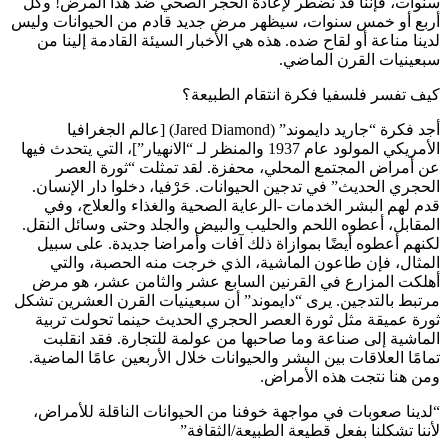
سنوات، فإننا قد نضطر لإعادة الحجر الصحي ضد هذا المرض! وكل
أربع أو خمس سنوات، سيظهر مرض جديد قادم من الحيوانات وليس
لدينا مناعة أو لقاح ضده. هذه هي الأخبار السيئة القادمة إلينا من
سبعينيات القرن الماضي.
كيف تفسر فلسفيا فكرة انتقام الطبيعة؟
أجد فكرة “جاريد دايموند” (Jared Diamond) [عالم الجغرافيا
الأمريكي المولود عام 1937 والمنظر لـ “الانهيار”]، التي يتحدث فيها
عن أمراض المجتمع المحلي، محفزة. لقد تمثلت “ثورة العصر
الحجري الحديث” في تدجين الحيوانات. حَرْفيا، دخلوا دار الإنسان.
قدم لهم البشر الخدمات -الرعاية الصحية والغذاء والعلاج، وفي
المقابل، أعطوه اللحم والحليب والبيض والجلد وحتى وسائل النقل.
لكنهم أعطوه أيضًا بموازاة ذلك آفات وأمراضا جديدة. على سبيل
المثال، فإن طاعون الماشية، الذي خرجت منه الحصبة، والتي
أهلكت المزارع في القرنين السابع عشر والثامن عشر، هو مرض
مرتبط بالتدجين. يرى “دايموند” أن سبعينيات القرن العشرين تشكل
ثورة عميقة مثل ثورة العصر الحجري الحديث حينما تحولت تربية
الماشية إلى صناعة وما صاحبها من عولمة للتجارة. فقد انقلبت
تمامًا العلاقات بين البشر والحيوانات خلال الأربعين عامًا الماضية.
ومن هنا نتجت هذه الأمراض.
“لدينا صعوبات في مواجهة خوفنا من الحيوانات الناقلة للأمراض،
لأننا تشكلنا بفعل قطيعة الطبيعة/الثقافة”