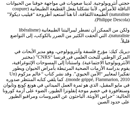
حجتي أنثروبولوجية. لدينا صعوبات في مواجهة خوفنا من الحيوانات
الناقلة للأمراض، لأننا تشكلنا بفعل القطيعة الطبيعانية (coupure
naturaliste) الطبيعة/الثقافة، أنا هنا أستعيد أطروحة “فيليب ديكولا”
(Philippe Descola).
ولكن من الممكن أن تضطر ليبراليتنا الطبيعانية (libéralisme
naturaliste)، التي ألحقت الكثير من الضرر بالكوكب، إلى التواضع
قليلاً.
ديريك كيك: مؤرخ فلسفة وأنتروبولوجي، وهو مدير الأبحاث في
المركز الوطني للبحث العلمي في فرنسا “CNRS” (مختبر
الأنثروبولوجيا الاجتماعية). واستناداً إلى المسوحات الإثنوغرافية،
يقوم بدراسة الأزمات الصحية المرتبطة بأمراض الحيوان ويطور
تفكيرا لمعايير “الأمن الحيوي”. وقد نشر كتاب “عالم مزكوم (Un
monde grippé, Flammarion, 2010). كما يلقي كتابه المنتظر صدوره
في مايو المقبل، الذي هو ثمرة العمل الميداني في هونغ كونغ وتايوان
وسنغافورة في خضم موجة إنفلونزا الطيور، الضوء على أزمة كورونا
الحالية: “حراس الأوبئة. الباحثون عن الفيروسات ومراقبو الطيور
على حدود الصين