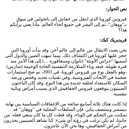
نص الحوار:
فيروس كورونا الذي انتقل من خفاش إلى بانجولين في سوق
بـ”ووهان”، ثم إلى البشر في جميع أنحاء العالم: ماذا يعني برأيكم
هذا؟
فريديريك كيك:
نحن بصدد الانتقال من عالم إلى عالم آخر، وقد بدأت أوروبا التي
حجز عليها كورونا في اكتشاف ذلك. بينما تنبهت الصين والدول التي
أسميها “حراس الأوبئة” (تايوان وسنغافورة …) إلى هذا الأمر منذ
فترة طويلة. فبعد وباء المتلازمة التنفسية الحادة الوخيمة (سارس)
-وهو بالفعل نوع من فيروس كورونا- في 2003، تم ضخ استثمارات
ضخمة في الأبحاث الفيروسية، وفي تقنيات تحديد وفحص ورصد
السكان للاستعداد لحلقة جديدة من هذا النوع. وقد كان الباحثون
الصينيون يتوقعون فيروس الخفافيش الذي يسبب أمراض وبائية
تنفسية.
إذا كانت هناك ثلاثة أسابيع ضائعة من الإخفاقات السياسية بين نهاية
ديسمبر ومنتصف يناير، فإن السلطات المحلية في “ووهان” قد
تمكنت من التحكم في الوباء، وقد فعلت كل ما كان ينبغي فعله. من
جانبنا، لم نكن نرغب في رؤية أي شيء: كنا نشاهد الصينيين يحذرون
من أمراض الخفافيش، وها نحن الآن عاجزون.