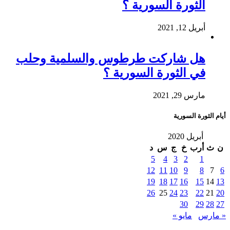
الثورة السورية ؟
أبريل 12, 2021
هل شاركت طرطوس والسلمية وحلب
في الثورة السورية ؟
مارس 29, 2021
أيام الثورة السورية
أبريل 2020
ن
ث
أرب
خ
ج
س
د
5
4
3
2
1
12
11
10
9
8
7
6
19
18
17
16
15
14
13
26
25
24
23
22
21
20
30
29
28
27
« مارس
مايو »