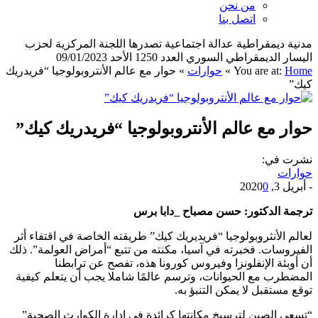
من نحن
اتصل بنا
مدنية ديمقراطية عدالة اجتماعية تصدرها اللجنة المركزية لحزب
اليسار الديمقراطي السوري العدد 1250 الأحد 09/01/2023
Home
You are at:
»
حوارات
»
حوار مع عالم الأنتروبولوجيا “فريدريك
كيك”
حوار مع عالم الأنتروبولوجيا “فريدريك كيك”
نشرت في:
حوارات
-
أبريل 3, 2020
0
ترجمة الدكتور: حسن مصباح _دابا برس
لعالم الأنثروبولوجيا “فريديريك كيك” طريقته الخاصة في اقتفاء أثر
الفيروسات. فخبرته في آسيا، مكنته من تتبع “أمراض العولمة”. ذلك
أن أوبئة الإنفلونزا وفيروس كورونا هذه، تفصح عن ترابطنا
المضطرب مع الحيوانات، وترسم عالمًا شاملا يجب أن يتعلم كيفية
توقع مستقبل لا يمكن التنبؤ به.
“تسعى الصين لترسيخ مكانتها كرائدة في إدارة الكوارث الصحية”