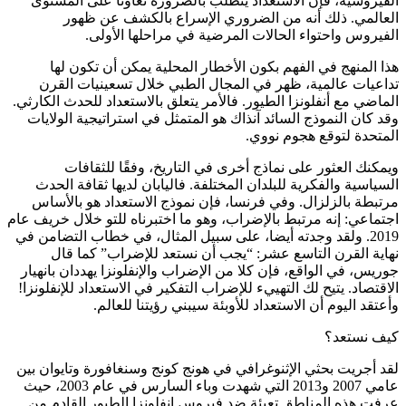
الفيروسية، فإن الاستعداد يتطلب بالضرورة تعاونا على المستوى
العالمي. ذلك أنه من الضروري الإسراع بالكشف عن ظهور
الفيروس واحتواء الحالات المرضية في مراحلها الأولى.
هذا المنهج في الفهم بكون الأخطار المحلية يمكن أن تكون لها
تداعيات عالمية، ظهر في المجال الطبي خلال تسعينيات القرن
الماضي مع أنفلونزا الطيور. فالأمر يتعلق بالاستعداد للحدث الكارثي.
وقد كان النموذج السائد آنذاك هو المتمثل في استراتيجية الولايات
المتحدة لتوقع هجوم نووي.
ويمكنك العثور على نماذج أخرى في التاريخ، وفقًا للثقافات
السياسية والفكرية للبلدان المختلفة. فاليابان لديها ثقافة الحدث
مرتبطة بالزلزال. وفي فرنسا، فإن نموذج الاستعداد هو بالأساس
اجتماعي: إنه مرتبط بالإضراب، وهو ما اختبرناه للتو خلال خريف عام
2019. ولقد وجدته أيضا، على سبيل المثال، في خطاب التضامن في
نهاية القرن التاسع عشر: “يجب أن نستعد للإضراب” كما قال
جوريس، في الواقع، فإن كلا من الإضراب والإنفلونزا يهددان بانهيار
الاقتصاد. يتيح لك التهييء للإضراب التفكير في الاستعداد للإنفلونزا!
وأعتقد اليوم أن الاستعداد للأوبئة سيبني رؤيتنا للعالم.
كيف نستعد؟
لقد أجريت بحثي الإثنوغرافي في هونج كونج وسنغافورة وتايوان بين
عامي 2007 و2013 التي شهدت وباء السارس في عام 2003، حيث
عرفت هذه المناطق تعبئة ضد فيروس إنفلونزا الطيور القادم من