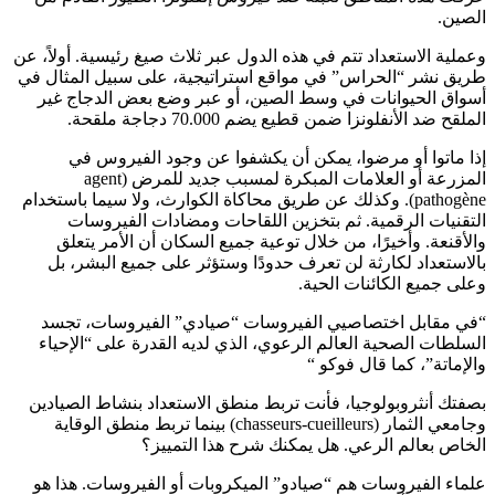
الصين.
وعملية الاستعداد تتم في هذه الدول عبر ثلاث صيغ رئيسية. أولاً، عن
طريق نشر “الحراس” في مواقع استراتيجية، على سبيل المثال في
أسواق الحيوانات في وسط الصين، أو عبر وضع بعض الدجاج غير
الملقح ضد الأنفلونزا ضمن قطيع يضم 70.000 دجاجة ملقحة.
إذا ماتوا أو مرضوا، يمكن أن يكشفوا عن وجود الفيروس في
المزرعة أو العلامات المبكرة لمسبب جديد للمرض (agent
pathogène). وكذلك عن طريق محاكاة الكوارث، ولا سيما باستخدام
التقنيات الرقمية. ثم بتخزين اللقاحات ومضادات الفيروسات
والأقنعة. وأخيرًا، من خلال توعية جميع السكان أن الأمر يتعلق
بالاستعداد لكارثة لن تعرف حدودًا وستؤثر على جميع البشر، بل
وعلى جميع الكائنات الحية.
“في مقابل اختصاصيي الفيروسات “صيادي” الفيروسات، تجسد
السلطات الصحية العالم الرعوي، الذي لديه القدرة على “الإحياء
والإماتة”، كما قال فوكو “
بصفتك أنثروبولوجيا، فأنت تربط منطق الاستعداد بنشاط الصيادين
وجامعي الثمار (chasseurs-cueilleurs) بينما تربط منطق الوقاية
الخاص بعالم الرعي. هل يمكنك شرح هذا التمييز؟
علماء الفيروسات هم “صيادو” الميكروبات أو الفيروسات. هذا هو