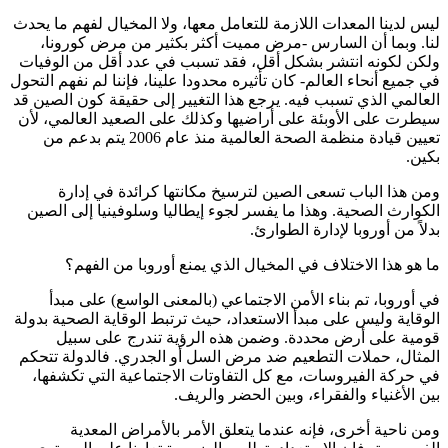
ليس لدينا المعدات اللازمة للتعامل معها، ولا المخيال لفهم ما يحدث
لنا. وبما أن السارس -مرض مميت أكثر بكثير من مرض كورونا،
ولكن لكونه انتشر بشكل أقل، فقد تسبب في عدد أقل من الوفيات
في جميع أنحاء العالم- كان تأثيره محدودا علينا، فإننا لم نفهم التحول
العالمي الذي تسبب فيه. يرجع هذا التغيير إلى حقيقة كون الصين قد
سيطرت على الأوبئة على أراضيها وكذلك على الصعيد العالمي، لأن
تعيين قيادة منظمة الصحة العالمية منذ عام 2006 يتم بدعم من
بكين.
ومن هذا الباب تسعى الصين لترسيخ مكانتها كرائدة في إدارة
الكوارث الصحية. وهذا ما يفسر لجوء إيطاليا وسلوفينيا إلى الصين
بدلاً من أوروبا لإدارة الطوارئ.
ما هو هذا الاختلاف في المخيال الذي يمنع أوروبا من الفهم؟
في أوروبا، تم بناء الأمن الاجتماعي (بالمعنى الواسع) على مبدأ
الوقاية وليس على مبدأ الاستعداد، حيث ترتبط الوقاية الصحية بدولة
قومية على أرض محددة. وضمن هذه الرؤية تندرج على سبيل
المثال، حملات التطعيم ضد مرض السل أو الجدري. فالدولة تتحكم
في حركة الفيروسات، مع كل التفاوتات الاجتماعية التي تكشفها،
بين الأغنياء والفقراء، وبين الحضر والريف.
ومن ناحية أخرى، فإنه عندما يتعلق الأمر بالأمراض المعدية