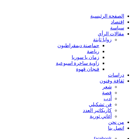
الصفحة الرئيسية
اقتصاد
سياسة
مقالات الرأي
زوايا ثابتة
حماصنة ديمقراطيون
رياضة
زمان يا سوريا
زاوية ساخرة اسبوعية
فنجان قهوة
دراسات
ثقافة وفنون
شعر
قصة
أدب
فن تشكيلي
كاريكاتير العدد
أغاني ثورية
من نحن
اتصل بنا
facebook