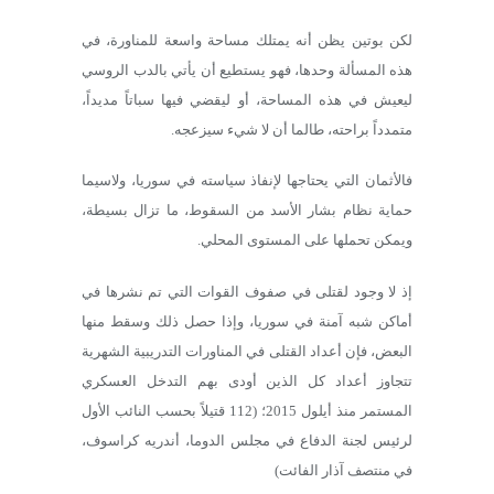
لكن بوتين يظن أنه يمتلك مساحة واسعة للمناورة، في
هذه المسألة وحدها، فهو يستطيع أن يأتي بالدب الروسي
ليعيش في هذه المساحة، أو ليقضي فيها سباتاً مديداً،
متمدداً براحته، طالما أن لا شيء سيزعجه.
فالأثمان التي يحتاجها لإنفاذ سياسته في سوريا، ولاسيما
حماية نظام بشار الأسد من السقوط، ما تزال بسيطة،
ويمكن تحملها على المستوى المحلي.
إذ لا وجود لقتلى في صفوف القوات التي تم نشرها في
أماكن شبه آمنة في سوريا، وإذا حصل ذلك وسقط منها
البعض، فإن أعداد القتلى في المناورات التدريبية الشهرية
تتجاوز أعداد كل الذين أودى بهم التدخل العسكري
المستمر منذ أيلول 2015؛ (112 قتيلاً بحسب النائب الأول
لرئيس لجنة الدفاع في مجلس الدوما، أندريه كراسوف،
في منتصف آذار الفائت)