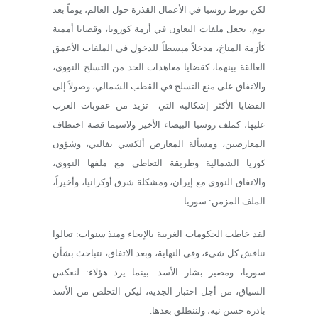
لكن تورط روسيا في الأعمال القذرة حول العالم، يوماً بعد
يوم، يجعل ملفات التعاون في أزمة كورونا، وقضايا أممية
كأزمة المناخ، مدخلاً مبسطاً للدخول في الملفات الأعمق
العالقة بينهما، كقضايا معاهدات الحد من التسلح النووي،
والاتفاق على منع التسلح في القطب الشمالي، وصولاً إلى
القضايا الأكثر إشكالية التي تزيد من عقوبات الغرب
عليها، كملف روسيا البيضاء الأخير ولاسيما قصة اختطاف
المعارضين، ومسألة المعارض ألكسي نفالني، وشؤون
كوريا الشمالية وطريقة التعاطي مع ملفها النووي،
والاتفاق النووي مع إيران، ومشكلة شرق أوكرانيا، وأخيراً،
الملف المزمن: سوريا.
لقد خاطب الحكومات الغربية بالإيحاء ومنذ سنوات: تعالوا
نناقش كل شيء، وفي النهاية، وبعد الاتفاق، نتباحث بشأن
سوريا، ومصير بشار الأسد. بينما يرد هؤلاء: لنعكس
السياق، من أجل اختبار الجدية، ليكن التخلص من الأسد
بادرة حسن نية، ولننطلق بعدها.