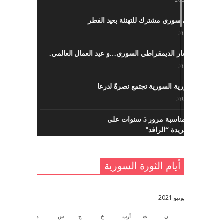
لقاء تركي سوري مشترك للتهنئة بعيد الفطر
مايو 8, 2022
حزب اليسار الديمقراطي السوري…و عيد العمال العالمي.
مايو 8, 2022
القوى الثورية السورية تجتمع نصرةً لدرعا
يوليو 7, 2021
احتفالية بمناسبة مرور 5 سنوات على
تأسيس جريدة “الرافد”
مايو 23, 2021
أيام الثورة السورية
القدس والربيع العربي في ندوة لحزب
اليسار
مايو 15, 2021
يونيو 2021
ن
ث
أرب
خ
ج
س
د
أسبوع ثقافي في ذكرى الاستقلال