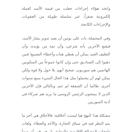
واتخذ هؤلاء إجراءات جعلت من قيمة الأسد كعملة
إلكترونية صفراً، عبر سلسلة طويلة من العقوبات
والإجراءات الكابحة.
وفي المحصلة، بات على بوتين أن يعيد تدوير بشار الأسد،
فيقنع الآخرين بأنه شرعي، وأن ثمة من يؤيده، وأن
التغليف الجيد يمكن أن يغطي هنات وأخطاء التصنيع! فمن
ذهبوا إلى الصناديق حتى وإن كانوا جموعاً من المنكوبين
الهائمين هم سوريون، صحيح أنهم بلا حول ولا قوة ولكن
يمكن لهم أن يتحملوا مثل هذا الحال السيء سبع سنوات
أخرى، طالما أن الصفقة لم تتم، وبالتالي فإن الآخرين
الذين لا يمنحون الرئيس الروسي ما يريد هم شركاء في
أذية السوريين.
مشكلة هذا النهج هنا ليست أخلاقية، فالأخلاق هي آخر ما
يتم النظر فيه في سياق التجارة، والأخذ والعطاء، ولغات
ولهجات المصالح الإقليمية والدولية، بل هي في أن مبدأ