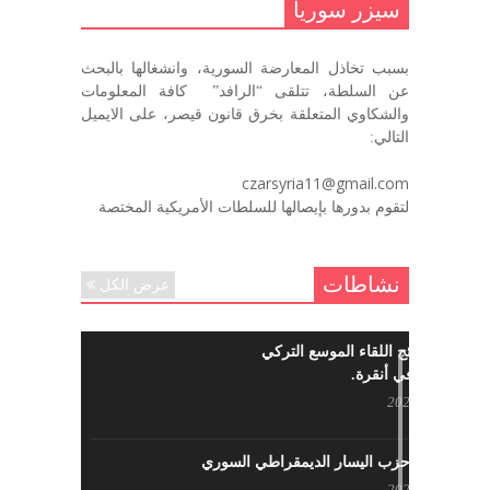
سيزر سوريا
ديسمبر 7, 2020
بسبب تخاذل المعارضة السورية، وانشغالها بالبحث
في الذكرى السنوية لرحيل الرفيق منصور أتاسي أبو مطيع
عن السلطة، تتلقى “الرافد” كافة المعلومات
رحمه الله. – عبد الله حاج محمد
والشكاوي المتعلقة بخرق قانون قيصر، على الايميل
ديسمبر 6, 2020
التالي:
لروحك المحبة والسلام أبا مطيع لن
czarsyria11@gmail.com
ننساك – خالد الحموري
لتقوم بدورها بإيصالها للسلطات الأمريكية المختصة
ديسمبر 6, 2020
نشاطات
عرض الكل
ما هي نتائج اللقاء الموسع التركي
السوري في أنقرة.
مايو 29, 2022
نشاطات حزب اليسار الديمقراطي السوري
مايو 23, 2022