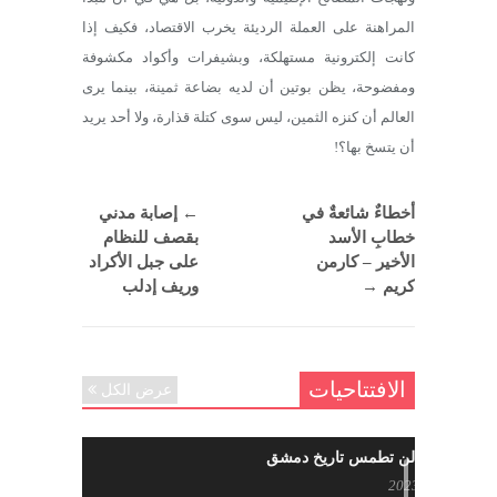
المراهنة على العملة الرديئة يخرب الاقتصاد، فكيف إذا
كانت إلكترونية مستهلكة، وبشيفرات وأكواد مكشوفة
ومفضوحة، يظن بوتين أن لديه بضاعة ثمينة، بينما يرى
العالم أن كنزه الثمين، ليس سوى كتلة قذارة، ولا أحد يريد
أن يتسخ بها؟!
أخطاءٌ شائعةٌ في
←
إصابة مدني
خطابِ الأسد
بقصف للنظام
الأخير – كارمن
على جبل الأكراد
كريم
→
وريف إدلب
الافتتاحيات
عرض الكل
حرائقكم لن تطمس تاريخ دمشق
يوليو 17, 2023