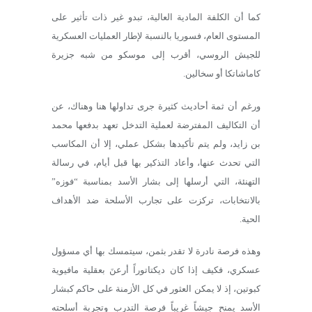
كما أن الكلفة المادية العالية، تبدو غير ذات تأثير على
المستوى العام، فسوريا بالنسبة لإطار العمليات العسكرية
للجيش الروسي، أقرب إلى موسكو من شبه جزيرة
كاماشاتكا أو سخالين.
ورغم أن ثمة أحاديث كثيرة جرى تداولها هنا وهناك، عن
أن التكاليف المفترضة لعملية التدخل تعهد بدفعها محمد
بن زايد، ولم يتم تأكيدها بشكل عملي، إلا أن المكاسب
التي تحدث عنها، وأعاد التذكير بها قبل أيام، في رسالة
التهنئة، التي أرسلها إلى بشار الأسد بمناسبة “فوزه”
بالانتخابات، تركزت على تجارب الأسلحة ضد الأهداف
الحية.
وهذه فرصة نادرة لا تقدر بثمن، سيتمسك بها أي مسؤول
عسكري، فكيف إذا كان ديكتاتوراً أرعنَ بعقلية مافيوية
كبوتين، إذ لا يمكن العثور في كل الأزمنة على حاكم كبشار
الأسد يمنح جيشاً غريباً فرصة التدرب وتجربة أسلحته