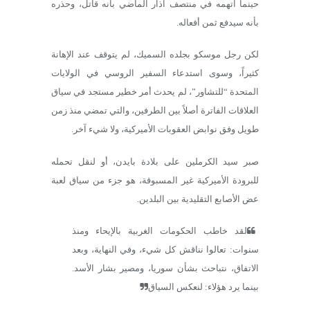
حينما اتهمه في منتصف آذار الماضي بأنه قاتل، وحذره
بأنه سيدفع ثمن أفعاله.
لكن رجل موسكو بجلده السميك، لم يتوقف عند الإهانة
كثيراً، وسوى استدعاء السفير الروسي في الولايات
المتحدة “للتشاور”، لم يحدث أمر خطير مستجد في سياق
العلاقات الفاترة أصلاً بين الطرفين، والتي تمضي منذ زمن
طويل وفق نوابض العقوبات الأميركية، ولا شيء آخر.
صبر سيد الكرملين على بلادة بايدن، أو لنقل تحمله
للبرودة الأميركية غير المسبوقة، هو جزء من سياق لعبة
عض الأصابع التقليدية بين البلدين.
لقد خاطب الحكومات الغربية بالإيحاء ومنذ
سنوات: تعالوا نناقش كل شيء، وفي النهاية، وبعد
الاتفاق، نتباحث بشأن سوريا، ومصير بشار الأسد.
بينما يرد هؤلاء: لنعكس السياق