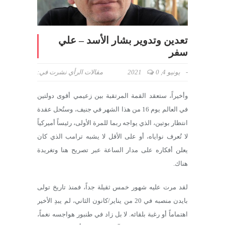
تعدين وتدوير بشار الأسد – علي
سفر
-
يونيو 4, 2021
0
مقالات الرأي
نشرت في:
وأخيراً، ستعقد القمة المرتقبة بين زعيمي أقوى دولتين
في العالم يوم 16 من هذا الشهر في جنيف، وستُحل عقدة
انتظار بوتين، الذي يواجه ربما للمرة الأولى، رئيساً أميركياً
لا تُعرف نواياه، أو على الأقل لا يشبه ترامب الذي كان
يعلن أفكاره على مدار الساعة عبر تصريح هنا وتغريدة
هناك.
لقد مرت عليه شهور خمس ثقيلة جداً، فمنذ تاريخ تولى
بايدن منصبه في 20 من يناير/كانون الثاني، لم يبدِ الأخير
اهتماماً أو رغبة بلقائه. لا بل زاد في طنبور هواجسه نغماً،