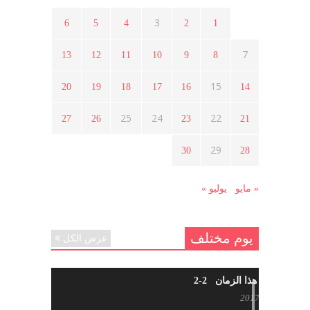
أبريل 16, 2021
3
6
5
4
2
1
7
13
12
11
10
9
8
ما هي حقيقة مشاركة السويداء في
الثورة السورية ؟
15
20
19
18
17
16
14
أبريل 12, 2021
25
24
22
27
26
23
21
هل شاركت طرطوس والسلمية وحلب
29
30
28
في الثورة السورية ؟
مارس 29, 2021
« مايو
يوليو »
يوم مختلف
عرض الكل
شاب من هذا الزمان 2-2
أبريل 30, 2017